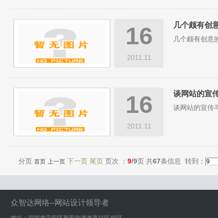
几个颇有创
16
几个颇有创意
2011.11
谈网站的宣传
16
谈网站的宣传
2011.11
分页
下一页 尾页
页次 ：
9
/9
页 共
67
条信息 转到：
首页
上一页
众智达网络--网站设计领导者