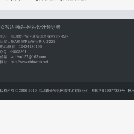
众智达网络--网站设计领导者
地址：深圳市宝安区新安街道海富社区45区
怡景大厦A栋华丰新安商务大厦223
电话/微信：13424189196
Q Q：44005801
邮箱：weifwu127@163.com
网址：http://www.chinweb.net
版权所有 © 2006-2019 深圳市众智达网络技术有限公司
粤ICP备19077328号
技