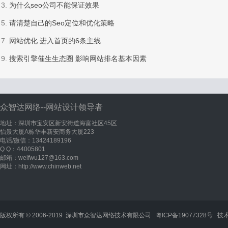
3.
为什么seo公司不能保证效果
5.
请清楚自己的Seo定位和优化策略
7.
网站优化 进入首页的6条主线
9.
搜索引擎催生生态圈 影响网站排名基本因素
众智达网络--网站设计领导者
地址：深圳市宝安区新安街道海富社区45区
怡景大厦A栋华丰新安商务大厦223
电话/微信：13424189196
Q Q：44005801
邮箱：weifwu127@163.com
网址：http://www.chinweb.net
版权所有 © 2006-2019 深圳市众智达网络技术有限公司
粤ICP备19077328号
技